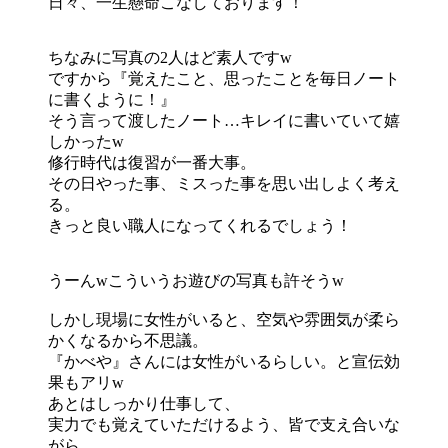
日々、一生懸命こなしております！
ちなみに写真の2人はど素人ですw
ですから『覚えたこと、思ったことを毎日ノート
に書くように！』
そう言って渡したノート…キレイに書いていて嬉
しかったw
修行時代は復習が一番大事。
その日やった事、ミスった事を思い出しよく考え
る。
きっと良い職人になってくれるでしょう！
うーんwこういうお遊びの写真も許そうw
しかし現場に女性がいると、空気や雰囲気が柔ら
かくなるから不思議。
『かべや』さんには女性がいるらしい。と宣伝効
果もアリw
あとはしっかり仕事して、
実力でも覚えていただけるよう、皆で支え合いな
がら