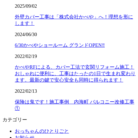
2025/09/02
外壁カバー工事は「株式会社かべや」へ！理想を形に
します！
2024/06/30
6/30かべやショールーム グランドOPEN‼️
2022/02/19
かべやRFによる、カバー工法で玄関リフォーム施工！
おしゃれに便利に、工事はたったの1日で生まれ変わり
ます。最新の鍵で安心安全も同時に得られます！
2022/02/13
保険は鬼です！施工事例 内海町 バルコニー改修工事
①
カテゴリー
おっちゃんのひとりごと
お知らせ