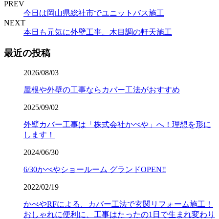
PREV
今日は岡山県総社市でユニットバス施工
NEXT
本日も元気に外壁工事。木目調の軒天施工
最近の投稿
2026/08/03
屋根や外壁の工事ならカバー工法がおすすめ
2025/09/02
外壁カバー工事は「株式会社かべや」へ！理想を形に
します！
2024/06/30
6/30かべやショールーム グランドOPEN‼️
2022/02/19
かべやRFによる、カバー工法で玄関リフォーム施工！
おしゃれに便利に、工事はたったの1日で生まれ変わり